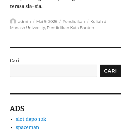
terasa sia-sia.
Author
Posted
Categories
Tags
admin
Mei 9, 2026
Pendidikan
Kuliah di
on
Monash University
,
Pendidikan Kota Banten
Cari
CARI
ADS
slot depo 10k
spaceman