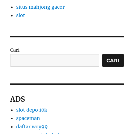
situs mahjong gacor
slot
Cari
CARI
ADS
slot depo 10k
spaceman
daftar woy99