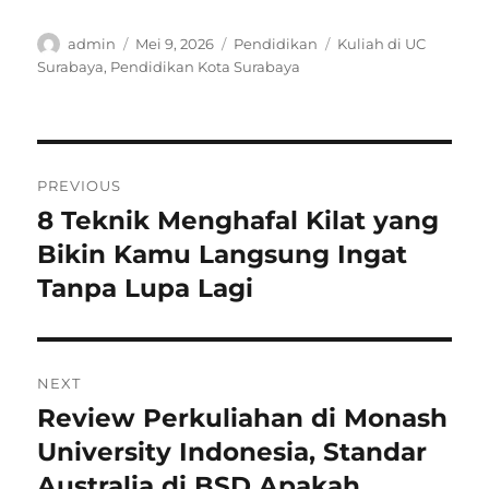
Author
Posted
Categories
Tags
admin
Mei 9, 2026
Pendidikan
Kuliah di UC
on
Surabaya
,
Pendidikan Kota Surabaya
Navigasi
PREVIOUS
pos
8 Teknik Menghafal Kilat yang
Previous
post:
Bikin Kamu Langsung Ingat
Tanpa Lupa Lagi
NEXT
Review Perkuliahan di Monash
Next
post:
University Indonesia, Standar
Australia di BSD Apakah