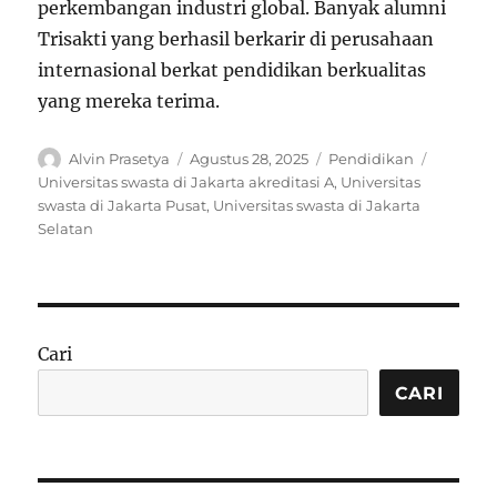
perkembangan industri global. Banyak alumni
Trisakti yang berhasil berkarir di perusahaan
internasional berkat pendidikan berkualitas
yang mereka terima.
Author
Posted
Categories
Tags
Alvin Prasetya
Agustus 28, 2025
Pendidikan
on
Universitas swasta di Jakarta akreditasi A
,
Universitas
swasta di Jakarta Pusat
,
Universitas swasta di Jakarta
Selatan
Cari
CARI