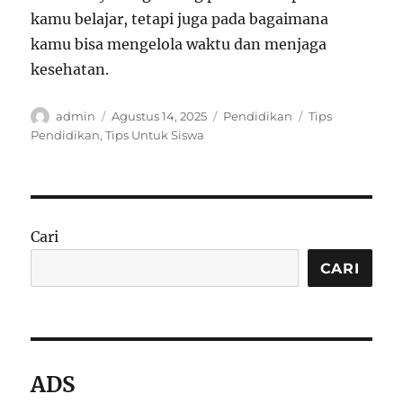
kamu belajar, tetapi juga pada bagaimana
kamu bisa mengelola waktu dan menjaga
kesehatan.
Author
Posted
Categories
Tags
admin
Agustus 14, 2025
Pendidikan
Tips
on
Pendidikan
,
Tips Untuk Siswa
Cari
CARI
ADS