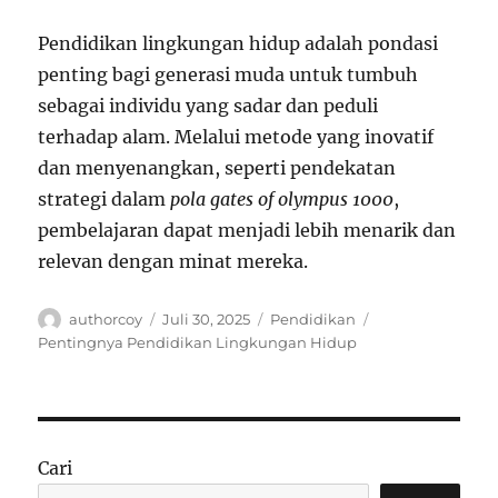
Pendidikan lingkungan hidup adalah pondasi
penting bagi generasi muda untuk tumbuh
sebagai individu yang sadar dan peduli
terhadap alam. Melalui metode yang inovatif
dan menyenangkan, seperti pendekatan
strategi dalam
pola gates of olympus 1000
,
pembelajaran dapat menjadi lebih menarik dan
relevan dengan minat mereka.
Author
Posted
Categories
Tags
authorcoy
Juli 30, 2025
Pendidikan
on
Pentingnya Pendidikan Lingkungan Hidup
Cari