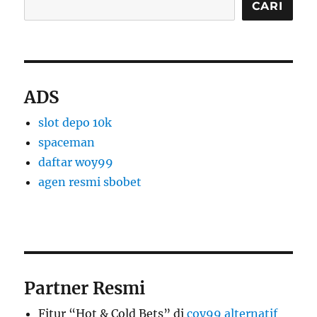
CARI
ADS
slot depo 10k
spaceman
daftar woy99
agen resmi sbobet
Partner Resmi
Fitur “Hot & Cold Bets” di
coy99 alternatif