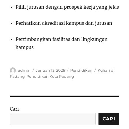
Pilih jurusan dengan prospek kerja yang jelas
Perhatikan akreditasi kampus dan jurusan
Pertimbangkan fasilitas dan lingkungan
kampus
Author
Posted
Categories
Tags
admin
Januari 13, 2026
Pendidikan
Kuliah di
on
Padang
,
Pendidikan Kota Padang
Cari
CARI