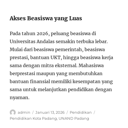
Akses Beasiswa yang Luas
Pada tahun 2026, peluang beasiswa di
Universitas Andalas semakin terbuka lebar.
Mulai dari beasiswa pemerintah, beasiswa
prestasi, bantuan UKT, hingga beasiswa kerja
sama dengan mitra eksternal. Mahasiswa
berprestasi maupun yang membutuhkan
bantuan finansial memiliki kesempatan yang
sama untuk melanjutkan pendidikan dengan
nyaman.
Author
Posted
Categories
Tags
admin
Januari 13, 2026
Pendidikan
on
Pendidikan Kota Padang
,
UNAND Padang