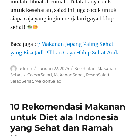
mudah dibuat di rumah. Tidak hanya baik
untuk kesehatan, salad ini juga cocok untuk
siapa saja yang ingin menjalani gaya hidup
sehat!
Baca juga :
7 Makanan Jepang Paling Sehat
yang Bisa Jadi Pilihan Gaya Hidup Sehat Anda
Author
Posted
Categories
admin
Januari 22, 2025
Kesehatan
,
Makanan
on
Tags
Sehat
CaesarSalad
,
MakananSehat
,
ResepSalad
,
SaladSehat
,
WaldorfSalad
10 Rekomendasi Makanan
untuk Diet ala Indonesia
yang Sehat dan Ramah