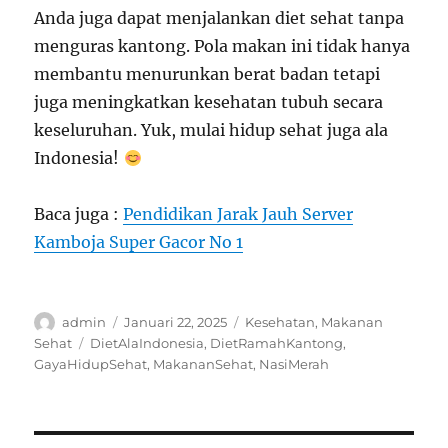
Anda juga dapat menjalankan diet sehat tanpa
menguras kantong. Pola makan ini tidak hanya
membantu menurunkan berat badan tetapi
juga meningkatkan kesehatan tubuh secara
keseluruhan. Yuk, mulai hidup sehat juga ala
Indonesia!
Baca juga :
Pendidikan Jarak Jauh Server
Kamboja Super Gacor No 1
Author
Posted
Categories
admin
Januari 22, 2025
Kesehatan
,
Makanan
on
Tags
Sehat
DietAlaIndonesia
,
DietRamahKantong
,
GayaHidupSehat
,
MakananSehat
,
NasiMerah