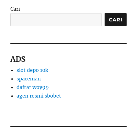
Cari
CARI
ADS
slot depo 10k
spaceman
daftar woy99
agen resmi sbobet