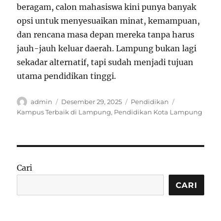
beragam, calon mahasiswa kini punya banyak
opsi untuk menyesuaikan minat, kemampuan,
dan rencana masa depan mereka tanpa harus
jauh-jauh keluar daerah. Lampung bukan lagi
sekadar alternatif, tapi sudah menjadi tujuan
utama pendidikan tinggi.
Author
Posted
Categories
Tags
admin
Desember 29, 2025
Pendidikan
on
Kampus Terbaik di Lampung
,
Pendidikan Kota Lampung
Cari
CARI