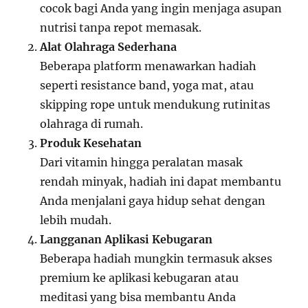
cocok bagi Anda yang ingin menjaga asupan
nutrisi tanpa repot memasak.
Alat Olahraga Sederhana
Beberapa platform menawarkan hadiah
seperti resistance band, yoga mat, atau
skipping rope untuk mendukung rutinitas
olahraga di rumah.
Produk Kesehatan
Dari vitamin hingga peralatan masak
rendah minyak, hadiah ini dapat membantu
Anda menjalani gaya hidup sehat dengan
lebih mudah.
Langganan Aplikasi Kebugaran
Beberapa hadiah mungkin termasuk akses
premium ke aplikasi kebugaran atau
meditasi yang bisa membantu Anda