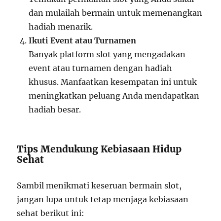
dan mulailah bermain untuk memenangkan
hadiah menarik.
Ikuti Event atau Turnamen
Banyak platform slot yang mengadakan
event atau turnamen dengan hadiah
khusus. Manfaatkan kesempatan ini untuk
meningkatkan peluang Anda mendapatkan
hadiah besar.
Tips Mendukung Kebiasaan Hidup
Sehat
Sambil menikmati keseruan bermain slot,
jangan lupa untuk tetap menjaga kebiasaan
sehat berikut ini: