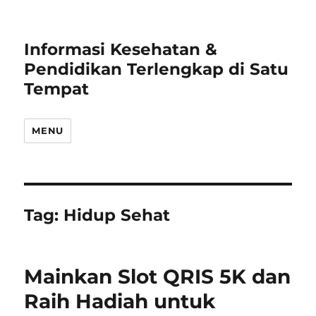
Informasi Kesehatan &
Pendidikan Terlengkap di Satu
Tempat
MENU
Tag:
Hidup Sehat
Mainkan Slot QRIS 5K dan
Raih Hadiah untuk