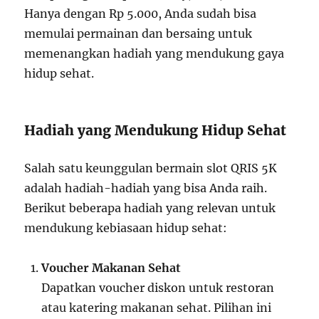
Hanya dengan Rp 5.000, Anda sudah bisa
memulai permainan dan bersaing untuk
memenangkan hadiah yang mendukung gaya
hidup sehat.
Hadiah yang Mendukung Hidup Sehat
Salah satu keunggulan bermain slot QRIS 5K
adalah hadiah-hadiah yang bisa Anda raih.
Berikut beberapa hadiah yang relevan untuk
mendukung kebiasaan hidup sehat:
Voucher Makanan Sehat
Dapatkan voucher diskon untuk restoran
atau katering makanan sehat. Pilihan ini