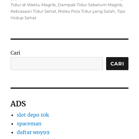
on
Tidur di Waktu Magrib
,
Dampak Tidur Sebelum Magrib
,
Kebiasaan Tidur Sehat
,
Risiko Pola Tidur yang Salah
,
Tips
Hidup Sehat
Cari
CARI
ADS
slot depo 10k
spaceman
daftar woy99