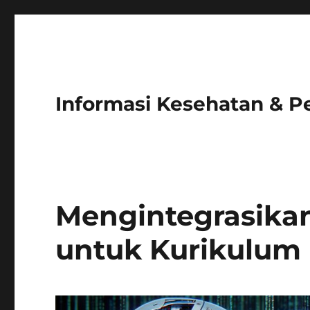
Informasi Kesehatan & P
Mengintegrasika
untuk Kurikulum