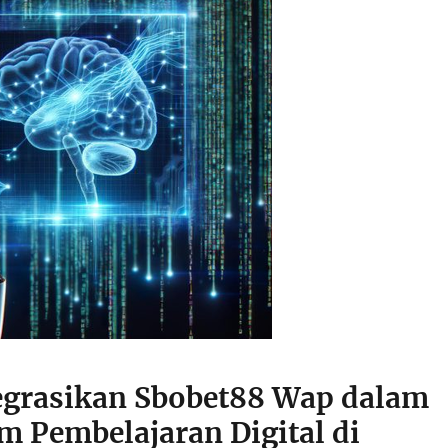
grasikan Sbobet88 Wap dalam
m Pembelajaran Digital di