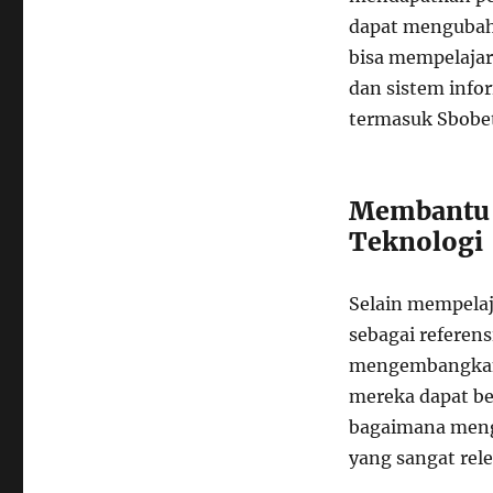
dapat mengubah b
bisa mempelajar
dan sistem infor
termasuk Sbobe
Membantu
Teknologi
Selain mempelaj
sebagai referen
mengembangkan 
mereka dapat be
bagaimana menge
yang sangat rel