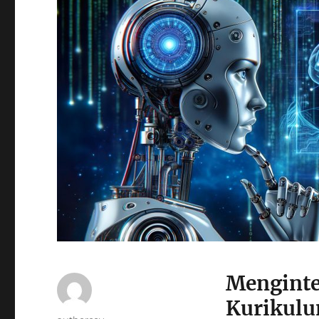
Menginte
Kurikulu