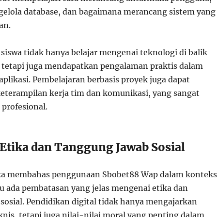
elola database, dan bagaimana merancang sistem yang
an.
 siswa tidak hanya belajar mengenai teknologi di balik
l, tetapi juga mendapatkan pengalaman praktis dalam
likasi. Pembelajaran berbasis proyek juga dapat
terampilan kerja tim dan komunikasi, yang sangat
 profesional.
Etika dan Tanggung Jawab Sosial
tika membahas penggunaan Sbobet88 Wap dalam konteks
lu ada pembatasan yang jelas mengenai etika dan
sosial. Pendidikan digital tidak hanya mengajarkan
nis, tetapi juga nilai-nilai moral yang penting dalam