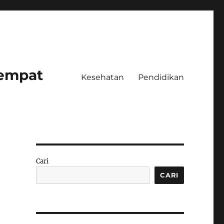
Tempat
Kesehatan
Pendidikan
Cari
CARI