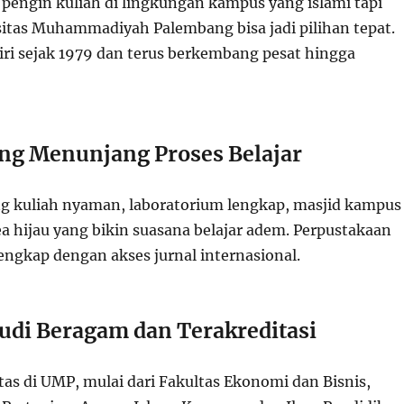
pengin kuliah di lingkungan kampus yang islami tapi
itas Muhammadiyah Palembang bisa jadi pilihan tepat.
iri sejak 1979 dan terus berkembang pesat hingga
yang Menunjang Proses Belajar
 kuliah nyaman, laboratorium lengkap, masjid kampus
a hijau yang bikin suasana belajar adem. Perpustakaan
lengkap dengan akses jurnal internasional.
udi Beragam dan Terakreditasi
tas di UMP, mulai dari Fakultas Ekonomi dan Bisnis,