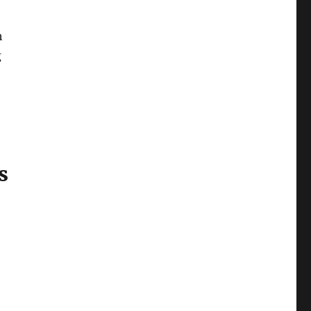
h
g
s