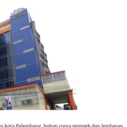
n kota Palembang, bukan cuma pempek dan Jembatan