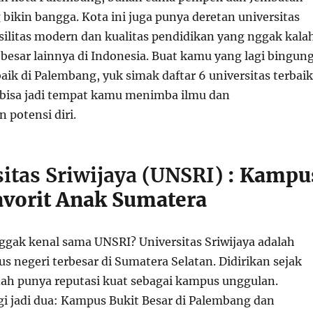
bikin bangga. Kota ini juga punya deretan universitas
silitas modern dan kualitas pendidikan yang nggak kala
besar lainnya di Indonesia. Buat kamu yang lagi bingun
aik di Palembang, yuk simak daftar 6 universitas terbaik
g bisa jadi tempat kamu menimba ilmu dan
potensi diri.
sitas Sriwijaya (UNSRI)
: Kampu
avorit Anak Sumatera
nggak kenal sama UNSRI? Universitas Sriwijaya adalah
s negeri terbesar di Sumatera Selatan. Didirikan sejak
ah punya reputasi kuat sebagai kampus unggulan.
gi jadi dua: Kampus Bukit Besar di Palembang dan