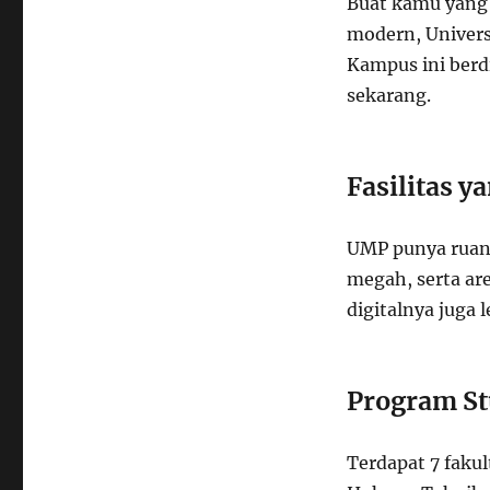
Buat kamu yang 
modern, Univers
Kampus ini berd
sekarang.
Fasilitas 
UMP punya ruang
megah, serta are
digitalnya juga 
Program St
Terdapat 7 fakul